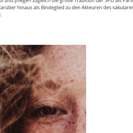
 und pflegen zugleich die große Tradition der SPD als Part
rüber hinaus als Bindeglied zu den Akteuren des säkulare
.
k