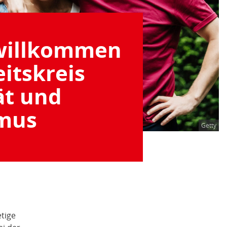
 willkommen
itskreis
ät und
mus
Getty
etige