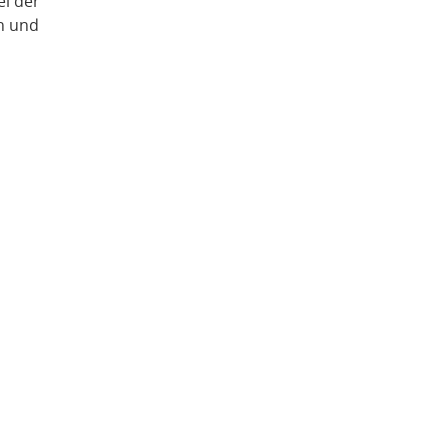
ei der
n und